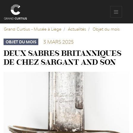
Aller
au
contenu
principal
Grand Curtius - Musée à Liège
Actualités
Objet du mois
3 MARS 2025
OBJET DU MOIS
DEUX SABRES BRITANNIQUES
DE CHEZ SARGANT AND SON