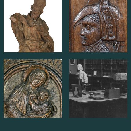
Saint Domitien
Armoire dite
d’Erard de la
Marck
EN SAVOIR PLUS
SUR
EN SAVOIR PLUS
SUR
SAINT
ARMOIR
DOMITIEN
DITE
La Vierge à l’Enfant
Le Studio Eugène
dite « Vierge de
Ysaye
D’ERAR
Dom Rupert »
DE
LA
MARCK
EN SAVOIR PLUS
SUR
EN SAVOIR PLUS
SUR
LA
LE
VIERGE
STUDIO