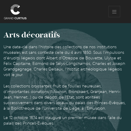
Aller
au
contenu
principal
Arts décoratifs
Une date-clé dans l’histoire des collections de nos institutions
muséales est sans conteste celle du 4 avril 1850. Sous l’impulsions
d’érudits liégeois dont Albert d’Otreppe de Bouvette, Ulysse et
Félix Capitaine, Edmond de Sélys-Longchamps, Charles et Joseph
Grandgagnage, Charles Delsaux, l’Institut archéologique liégeois
voit le jour.
Les collections croissantes, fruit de fouilles heureuses,
d’importantes donations (Moxhon, Bronckaert, Granjean, Henri-
Jean, Hennet...) ou de dépôts de l’Etat, sont abritées
successivement dans divers locaux du palais des Princes-Evêques,
à la Bibliothèque de l’Université de Liège, à l’Emulation.
Le 12 octobre 1874 est inauguré un premier musée dans l’aile du
palais des Princes-Evêques.