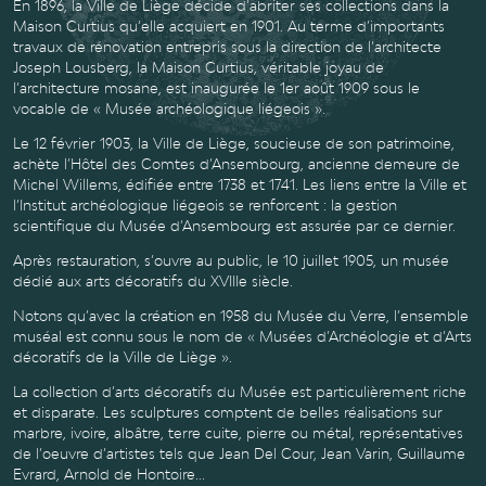
En 1896, la Ville de Liège décide d’abriter ses collections dans la
Maison Curtius qu’elle acquiert en 1901. Au terme d’importants
travaux de rénovation entrepris sous la direction de l’architecte
Joseph Lousberg, la Maison Curtius, véritable joyau de
l’architecture mosane, est inaugurée le 1er août 1909 sous le
vocable de « Musée archéologique liégeois ».
Le 12 février 1903, la Ville de Liège, soucieuse de son patrimoine,
achète l’Hôtel des Comtes d’Ansembourg, ancienne demeure de
Michel Willems, édifiée entre 1738 et 1741. Les liens entre la Ville et
l’Institut archéologique liégeois se renforcent : la gestion
scientifique du Musée d’Ansembourg est assurée par ce dernier.
Après restauration, s’ouvre au public, le 10 juillet 1905, un musée
dédié aux arts décoratifs du XVIIIe siècle.
Notons qu’avec la création en 1958 du Musée du Verre, l’ensemble
muséal est connu sous le nom de « Musées d’Archéologie et d’Arts
décoratifs de la Ville de Liège ».
La collection d’arts décoratifs du Musée est particulièrement riche
et disparate. Les sculptures comptent de belles réalisations sur
marbre, ivoire, albâtre, terre cuite, pierre ou métal, représentatives
de l’oeuvre d’artistes tels que Jean Del Cour, Jean Varin, Guillaume
Evrard, Arnold de Hontoire...