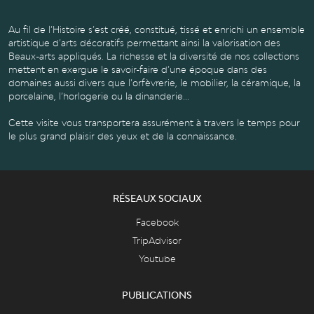
EN
«
PORCELAINE
PANTOC
Au fil de l’Histoire s’est créé, constitué, tissé et enrichi un ensemble
artistique d’arts décoratifs permettant ainsi la valorisation des
URE
DE
»,
Beaux-arts appliqués. La richesse et la diversité de nos collections
TOURNAI
DITE
mettent en exergue le savoir-faire d’une époque dans des
domaines aussi divers que l’orfèvrerie, le mobilier, la céramique, la
ÉON
IVOIRE
porcelaine, l’horlogerie ou la dinanderie...
D’AMAY
Cette visite vous transportera assurément à travers le temps pour
le plus grand plaisir des yeux et de la connaissance.
RÉSEAUX SOCIAUX
Facebook
TripAdvisor
Youtube
PUBLICATIONS