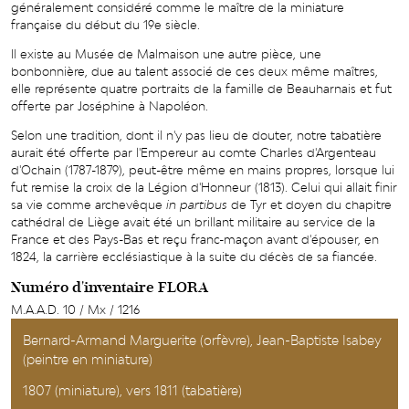
généralement considéré comme le maître de la miniature
française du début du 19e siècle.
Il existe au Musée de Malmaison une autre pièce, une
bonbonnière, due au talent associé de ces deux même maîtres,
elle représente quatre portraits de la famille de Beauharnais et fut
offerte par Joséphine à Napoléon.
Selon une tradition, dont il n'y pas lieu de douter, notre tabatière
aurait été offerte par l'Empereur au comte Charles d'Argenteau
d'Ochain (1787-1879), peut-être même en mains propres, lorsque lui
fut remise la croix de la Légion d'Honneur (1813). Celui qui allait finir
sa vie comme archevêque
in partibus
de Tyr et doyen du chapitre
cathédral de Liège avait été un brillant militaire au service de la
France et des Pays-Bas et reçu franc-maçon avant d'épouser, en
1824, la carrière ecclésiastique à la suite du décès de sa fiancée.
Numéro d'inventaire FLORA
M.A.A.D. 10 / Mx / 1216
Bernard-Armand Marguerite (orfèvre), Jean-Baptiste Isabey
(peintre en miniature)
1807 (miniature), vers 1811 (tabatière)