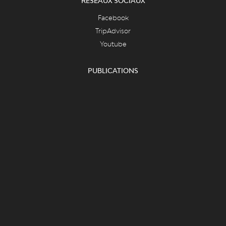
RÉSEAUX SOCIAUX
Facebook
TripAdvisor
Youtube
PUBLICATIONS
LiègeMusées
Carnets du Curtius
Essentiel des collections
Essentiel du département des armes
FAQ & ASPECTS LÉGAUX
FAQ
Cookies
Vie privée et mentions légales
CONTACT