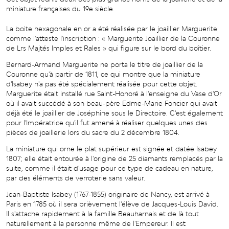
miniature françaises du 19e siècle.
La boite hexagonale en or a été réalisée par le joaillier Marguerite
comme l'atteste l'inscription : « Marguerite Joaillier de la Couronne
de Lrs Majtés Imples et Rales » qui figure sur le bord du boîtier.
Bernard-Armand Marguerite ne porta le titre de joaillier de la
Couronne qu'à partir de 1811, ce qui montre que la miniature
d'Isabey n'a pas été spécialement réalisée pour cette objet.
Marguerite était installé rue Saint-Honoré à l'enseigne du Vase d'Or
où il avait succédé à son beau-père Edme-Marie Foncier qui avait
déjà été le joaillier de Joséphine sous le Directoire. C'est également
pour l'Impératrice qu'il fut amené à réaliser quelques unes des
pièces de joaillerie lors du sacre du 2 décembre 1804.
La miniature qui orne le plat supérieur est signée et datée Isabey
1807; elle était entourée à l'origine de 25 diamants remplacés par la
suite, comme il était d'usage pour ce type de cadeau en nature,
par des éléments de verroterie sans valeur.
Jean-Baptiste Isabey (1767-1855) originaire de Nancy, est arrivé à
Paris en 1785 où il sera brièvement l'élève de Jacques-Louis David.
Il s'attache rapidement à la famille Beauharnais et de là tout
naturellement à la personne même de l'Empereur. Il est