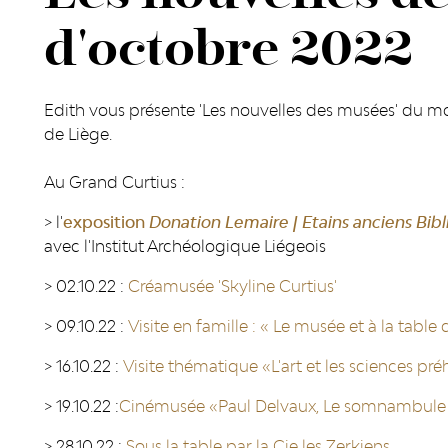
d'octobre 2022
Edith vous présente 'Les nouvelles des musées' du mo
de Liège.
Au Grand Curtius :
> l'
exposition
Donation Lemaire | Etains anciens Bib
avec l'Institut Archéologique Liégeois
> 02.10.22 :
Créamusée 'Skyline Curtius'
> 09.10.22 :
Visite en famille : « Le musée et à la table
> 16.10.22 :
Visite thématique «L'art et les sciences pré
> 19.10.22 :
Cinémusée «Paul Delvaux, Le somnambule 
> 28.10.22 :
Sous la table par la Cie les Zerkiens