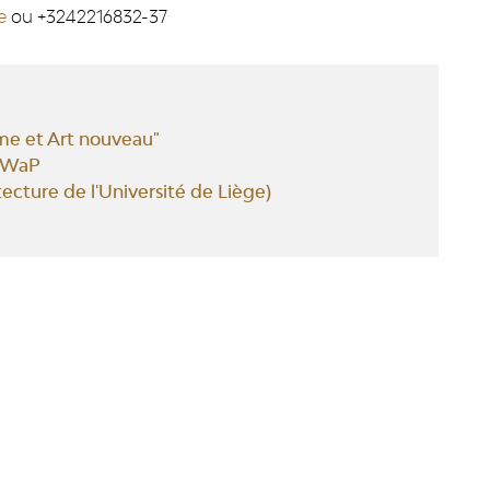
be
ou +3242216832-37
me et Art nouveau"
AWaP
ecture de l'Université de Liège)
IONS
FAQ & ASPECTS LÉGAUX
es
FAQ