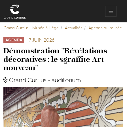
Aller
au
contenu
principal
Grand Curtius - Musée à Liège
Actualités
Agenda du musée
7 JUIN 2026
AGENDA
Démonstration "Révélations
décoratives : le sgraffite Art
nouveau"
Grand Curtius - auditorium