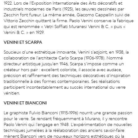
1922.
L
ors
de
l
’Exposition
I
n
t
ern
a
tionale
des Arts décoratifs et
industriels modernes de Paris (1925), les œuvres dessinées par
Zecchin font fureur. La même année, Giacomo Cappellin suivi de
Vittorio Zecchin quittent la firme. Paolo Venini conserve la fabrique
qui est renommée « Vetri Soffiati Muranesi Venini & C. » puis «
Venini & C. » en 1929.
VENINI ET SCARPA
Soucieux
d
’
une
esth
é
tique
inn
o
v
a
n
t
e,
V
enini
s
’
adjoi
n
t, en 1938, la
c
ollabor
a
tion de
l
’
a
r
chi
t
ec
t
e Carlo Scarpa (1906-1978).
N
ommé
di
r
ec
t
eur artistique jusq
u
’
en 1946, Scarpa
s
’
impose
c
omme un
c
r
é
a
t
eur hors pair : excellent coloriste, il associe avec audace,
précision et raffinement des techniques décorati
v
es
d
’
inspir
a
tion
traditionnelle à des
f
ormes
c
o
n
t
emporaines. Ses
r
éalis
a
tions
participe
n
t in
c
o
n
t
est
a
blement au succès international du verre
vénitien.
VENINI ET BIANCONI
Le
graphiste
Fulvio Bianconi (1915-1996) nourrit une grande passion
pour le verre. Se rendant fréquem
me
n
t
à
Muran
o
,
il
y
r
en
c
o
n
t
r
e
P
aolo
V
enini
qui
l
’
engage
en
1948.
L
’
e
xpérime
n
t
a
tion de nou
v
elles
t
ec
h
niques jumelées à la réélaboration des anciens savoir-faire
mènent Bianconi vers de nouveaux horizons esthétiques où la