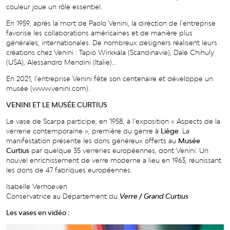
couleur joue un rôle essentiel.
En 1959, après la mort de Paolo Venini, la direction de l’entreprise
favorise les collaborations américaines et de manière plus
générales, internationales. De nombreux designers réalisent leurs
créations chez Venini : Tapio Wirkkala (Scandinavie), Dale Chihuly
(USA), Alessandro Mendini (Italie)…
E
n
2021,
l
’
e
n
t
r
eprise
V
enini
f
ê
t
e
son
c
e
n
t
enai
r
e
e
t
d
é
v
eloppe
un
musée
(
ww
w
.
v
enini
.
c
om).
VENINI ET LE MUSÉE CURTIUS
Le vase de Scarpa participe, en 1958, à l’exposition « Aspects de la
verrerie contemporaine », première du genre à
Liège
. La
manifestation présente les dons généreux offerts au
Musée
Curtius
par quelque 35
verreries
européennes,
dont
Venini.
Un
nouvel
enrichissement de verre moderne a lieu en 1963, réunissant
les dons de 47 fabriques européennes.
Isabelle Verhoeven
Conservatrice au Département du
Verre / Grand Curtius
Les vases en vidéo :