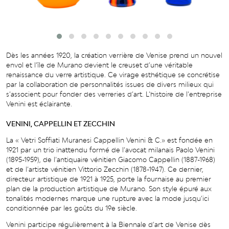
Dès les années 1920, la création verrière de Venise prend un nouvel
envol et l’île de Murano devient le
c
r
eus
e
t
d
’
une
v
éritable
r
enaissan
c
e
du
v
er
r
e
artistique.
Ce
virage
esth
é
tique
se
c
onc
r
é
tise
par
la
c
oll
a
bor
a
tion de personnali
t
és issues de di
v
ers milieux qui
s
’
associe
n
t pour
f
onder des
v
er
r
eries
d
’
art.
L
’
hi
s
toire de l’entreprise
Venini est éclairante.
VENINI, CAPPELLIN ET ZECCHIN
La
«
V
e
tri
S
o
ffi
a
ti
Muranesi
Cappellin
V
enini
&
C.»
est
f
ondée
en
1921
par
un
trio
in
a
t
t
endu
f
o
r
mé
de
l
’
a
v
o
c
a
t
milanais
P
aolo
V
enini
(1895-1959),
de
l
’
a
n
tiquai
r
e
v
énitien Gia
c
omo Cappellin (188
7
-1968)
e
t de
l
’
a
r
tiste vénitien Vittorio Zecchin (1878-1947). Ce dernier,
directeur artistique de 1921 à 1925, porte la fournaise au p
r
emier
plan de la p
r
oduction artistique de Muran
o
. Son style épu
r
é aux
t
onali
t
és modernes
marque
une rupture avec la mode jusqu’ici
conditionnée par les goûts du 19
e
siècle.
V
enini
participe
r
éguliè
r
eme
n
t
à
la
Biennale
d
’
art
de
V
enise
dès