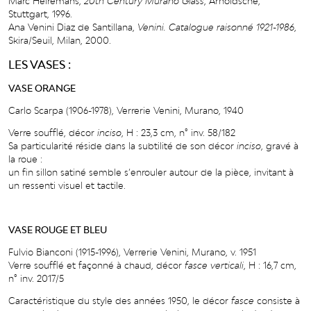
Marc Heiremans,
20
th
Century Murano Glass
, Arnoldsche,
Stuttgart, 1996.
Ana Venini Diaz de Santillana,
Venini. Catalogue raisonné 1921-1986
,
Skira/Seuil, Milan, 2000.
LES VASES :
VASE ORANGE
Carlo Scarpa (1906-1978), Verrerie Venini, Murano, 1940
V
er
r
e soufflé, dé
c
or
incis
o
, H : 23,3 cm, n° i
n
v
. 58
/
182
Sa
particularité
réside
dans
la
subtilité
de
son décor
inciso
, gravé à
la roue
:
un
fin
sillon
s
a
tiné
semble
s
’
en
r
ouler
au
t
our
de
la
piè
c
e,
i
n
vita
n
t à
un
r
esse
n
ti visuel et tactile.
VASE ROUGE ET BLEU
F
u
l
vio
Bian
c
oni
(1915-1996),
V
er
r
erie
V
enini, Muran
o
,
v
. 1951
V
er
r
e
soufflé
e
t
fa
ç
onné
à
chaud,
dé
c
or
f
asce
v
ertical
i
,
H
:
16
,
7
cm,
n°
i
n
v
.
201
7
/
5
Caractéristique du style des années 1950, le décor
fasce
consiste à