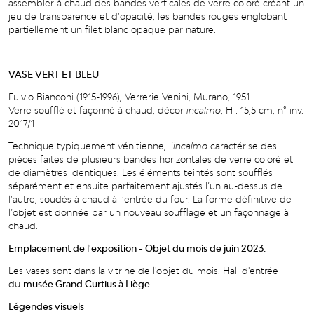
assembler à
chaud
des
bandes
v
erticales
de
v
er
r
e
c
olo
r
é
c
r
éa
n
t
un
jeu
de
transpa
r
en
c
e
e
t
d
’
op
a
cité,
les
bandes
rouges
englobant
partiellement un filet blanc opaque par nature.
VASE VERT ET BLEU
Fulvio Bianconi (1915-1996), Verrerie Venini, Murano, 1951
V
er
r
e
soufflé
e
t
fa
ç
onné
à
chaud,
dé
c
or
incalm
o
,
H
:
15,5
cm,
n°
i
n
v
.
201
7
/
1
Technique typiquement vénitienne, l’
incalmo
caractérise des
pièces faites de plu
sieurs bandes horizontales de verre coloré et
de diamètres identiques. Les éléments
t
ei
n
t
és
so
n
t
soufflés
sépa
r
éme
n
t
e
t
ensui
t
e
parfai
t
eme
n
t
ajus
t
és
l
’
un
au-dessus
de
l
’
aut
r
e, soudés à chaud à
l
’
e
n
t
r
ée du
f
ou
r
. La
f
orme d
é
finiti
v
e de
l
’
obj
e
t est donnée par un nouveau soufflage et un façonnage à
chaud.
Emplacement de l'exposition - Objet du mois de juin 2023.
Les vases sont dans la vitrine de l'objet du mois. Hall d'entrée
du
musée Grand Curtius à Liège
.
Légendes visuels