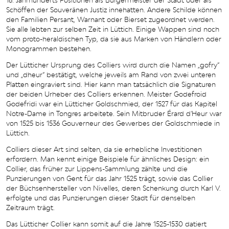
16. Jahrhunderts Positionen als Bürgermeister der Stadt oder als
Schöffen der Souveränen Justiz innehatten. Andere Schilde können
den Familien Persant, Warnant oder Bierset zugeordnet werden.
Sie alle lebten zur selben Zeit in Lüttich. Einige Wappen sind noch
vom proto-heraldischen Typ, da sie aus Marken von Händlern oder
Monogrammen bestehen.
Der Lütticher Ursprung des Colliers wird durch die Namen „gofry“
und „dheur“ bestätigt, welche jeweils am Rand von zwei unteren
Platten eingraviert sind. Hier kann man tatsächlich die Signaturen
der beiden Urheber des Colliers erkennen. Meister Godefroid
Godefridi war ein Lütticher Goldschmied, der 1527 für das Kapitel
Notre-Dame in Tongres arbeitete. Sein Mitbruder Érard d'Heur war
von 1525 bis 1536 Gouverneur des Gewerbes der Goldschmiede in
Lüttich.
Colliers dieser Art sind selten, da sie erhebliche Investitionen
erfordern. Man kennt einige Beispiele für ähnliches Design: ein
Collier, das früher zur Lippens-Sammlung zählte und die
Punzierungen von Gent für das Jahr 1525 trägt, sowie das Collier
der Büchsenhersteller von Nivelles, deren Schenkung durch Karl V.
erfolgte und das Punzierungen dieser Stadt für denselben
Zeitraum trägt.
Das Lütticher Collier kann somit auf die Jahre 1525-1530 datiert