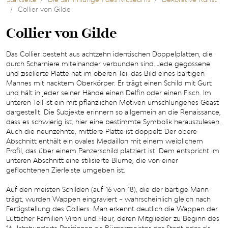
Collier von Gilde
Collier von Gilde
Das Collier besteht aus achtzehn identischen Doppelplatten, die
durch Scharniere miteinander verbunden sind. Jede gegossene
und ziselierte Platte hat im oberen Teil das Bild eines bärtigen
Mannes mit nacktem Oberkörper. Er trägt einen Schild mit Gurt
und hält in jeder seiner Hände einen Delfin oder einen Fisch. Im
unteren Teil ist ein mit pflanzlichen Motiven umschlungenes Geäst
dargestellt. Die Subjekte erinnern so allgemein an die Renaissance,
dass es schwierig ist, hier eine bestimmte Symbolik herauszulesen.
Auch die neunzehnte, mittlere Platte ist doppelt: Der obere
Abschnitt enthält ein ovales Medaillon mit einem weiblichem
Profil, das über einem Panzerschild platziert ist. Dem entspricht im
unteren Abschnitt eine stilisierte Blume, die von einer
geflochtenen Zierleiste umgeben ist.
Auf den meisten Schilden (auf 16 von 18), die der bärtige Mann
trägt, wurden Wappen eingraviert – wahrscheinlich gleich nach
Fertigstellung des Colliers. Man erkennt deutlich die Wappen der
Lütticher Familien Viron und Heur, deren Mitglieder zu Beginn des