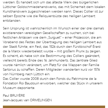
werden. Es handelt sich um das älteste Werk des bürgerlichen
Lütticher Goldschmiedehandwerks, das mit Sicherheit dem lokalen
Kunsthandwerk zugeschrieben werden kann. Dieses Collier ist zur
selben Epoche wie die Reliquienbüste des heiligen Lambert
entstanden.
Sein Ursprung ist wahrscheinlich im Wunsch einer der drei damals
existierenden vereidigten Gesellschaften zu suchen, sich bei
festlichen Anlässen wie dem „Surguet“ – einer Prozession, die am
Vorabend des Festes der Übertragung des heiligen Lambert aus
der Stadt führte; ein Fest, das 1526 durch den Fürstbischof Érard
de la Marck wiederbelebt wurde – mit großem Prunk zu zeigen.
Es scheint, als habe sich die Bestimmung des Colliers geändert,
vielleicht bereits Ende des 16. Jahrhunderts. Das zentrale Glied
wurde nämlich verändert, um Platz für die Wappen der Familie
Sartorius zu schaffen. Deren Mitglieder wanderten kurz vor 1576
von Nürnberg nach Lüttich ein.
Das Collier wurde 2008 durch den Fonds du Patrimoine de la
Fondation Roi Baudouin erworben, welcher das Stück in unserem
Museum deponierte.
Paul BRUYÈRE
Jean-Jacques van ORMELINGEN