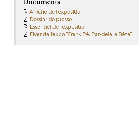
Documents
Affiche de l'exposition
Dossier de presse
Essentiel de l'exposition
Flyer de l'expo "Frank Pé. Par-delà la Bête"
RÉSEAUX SOCIAUX
PUBLICAT
Facebook
LiègeMusé
TripAdvisor
Carnets du
Youtube
Essentiel d
Essentiel 