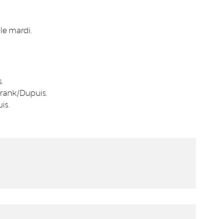
le mardi.
.
Frank/Dupuis.
is.