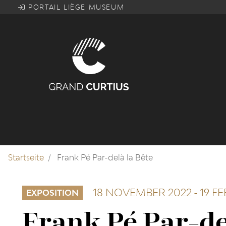
Direkt
PORTAIL LIÈGE MUSEUM
zum
Inhalt
Startseite
Frank Pé Par-delà la Bête
18 NOVEMBER 2022
-
19 F
EXPOSITION
Frank Pé Par-de