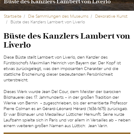
Büste des Kanzlers Lambert von Liverlo
Startseite
Die Sammlungen des Museums
Dekorative Kunst
Büste des Kanzlers Lambert von Liverlo
Büste des Kanzlers Lambert von
Liverlo
Diese Büste stellt Lambert von Liverlo, den Kanzler des
Fürstbischofs Maximilian Heinrich von Bayern dar. Der Kopf ist
etwas zurückgelegt, was den imposanten Charakter und die
stattliche Erscheinung dieser bedeutenden Persönlichkeit
unterstreicht.
Dieses Werk wurde Jean Del Cour, dem Meister der barocken
Bildhauerei des 17. Jahrhunderts – in der großen Tradition der
Werke von Bernin – zugeschrieben, bis der emeritierte Professor
Pierre Colman es an Gérard-Léonard Hérard (1636-1675) zurückgab.
Er war Bildhauer und Medailleur Lütticher Herkunft. Seine kurze
Laufbahn spielte sich in Paris und vor allem in Versailles ab – neben
einem weiteren großen Namen aus Lüttich: Jean Varin.