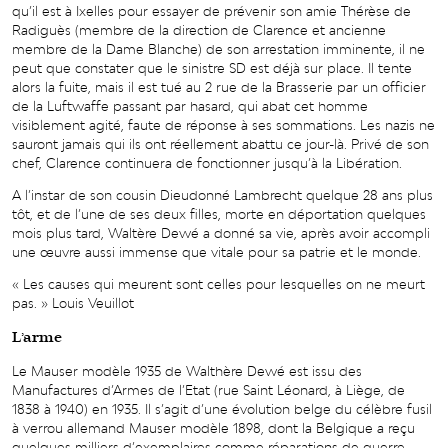
qu’il est à Ixelles pour essayer de prévenir son amie Thérèse de
Radiguès (membre de la direction de Clarence et ancienne
membre de la Dame Blanche) de son arrestation imminente, il ne
peut que constater que le sinistre SD est déjà sur place. Il tente
alors la fuite, mais il est tué au 2 rue de la Brasserie par un officier
de la Luftwaffe passant par hasard, qui abat cet homme
visiblement agité, faute de réponse à ses sommations. Les nazis ne
sauront jamais qui ils ont réellement abattu ce jour-là. Privé de son
chef, Clarence continuera de fonctionner jusqu’à la Libération.
A l’instar de son cousin Dieudonné Lambrecht quelque 28 ans plus
tôt, et de l’une de ses deux filles, morte en déportation quelques
mois plus tard, Waltère Dewé a donné sa vie, après avoir accompli
une œuvre aussi immense que vitale pour sa patrie et le monde.
« Les causes qui meurent sont celles pour lesquelles on ne meurt
pas. » Louis Veuillot
L’arme
Le Mauser modèle 1935 de Walthère Dewé est issu des
Manufactures d’Armes de l’Etat (rue Saint Léonard, à Liège, de
1838 à 1940) en 1935. Il s’agit d’une évolution belge du célèbre fusil
à verrou allemand Mauser modèle 1898, dont la Belgique a reçu
quelques milliers d’exemplaires comme réparations de guerre,