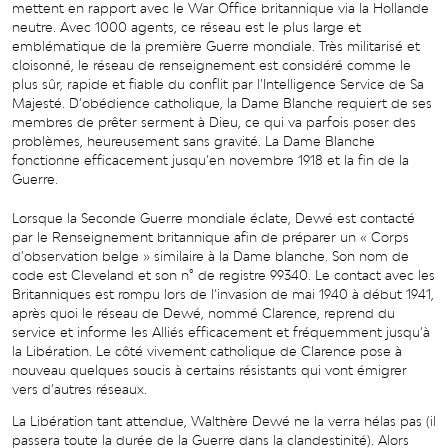
mettent en rapport avec le War Office britannique via la Hollande
neutre. Avec 1000 agents, ce réseau est le plus large et
emblématique de la première Guerre mondiale. Très militarisé et
cloisonné, le réseau de renseignement est considéré comme le
plus sûr, rapide et fiable du conflit par l’Intelligence Service de Sa
Majesté. D’obédience catholique, la Dame Blanche requiert de ses
membres de prêter serment à Dieu, ce qui va parfois poser des
problèmes, heureusement sans gravité. La Dame Blanche
fonctionne efficacement jusqu’en novembre 1918 et la fin de la
Guerre.
Lorsque la Seconde Guerre mondiale éclate, Dewé est contacté
par le Renseignement britannique afin de préparer un « Corps
d’observation belge » similaire à la Dame blanche. Son nom de
code est Cleveland et son n° de registre 99340. Le contact avec les
Britanniques est rompu lors de l’invasion de mai 1940 à début 1941,
après quoi le réseau de Dewé, nommé Clarence, reprend du
service et informe les Alliés efficacement et fréquemment jusqu’à
la Libération. Le côté vivement catholique de Clarence pose à
nouveau quelques soucis à certains résistants qui vont émigrer
vers d’autres réseaux.
La Libération tant attendue, Walthère Dewé ne la verra hélas pas (il
passera toute la durée de la Guerre dans la clandestinité). Alors