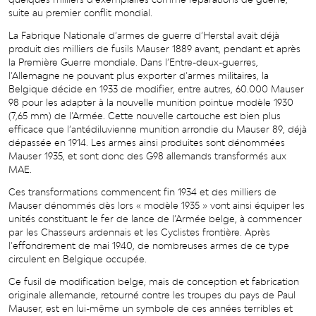
suite au premier conflit mondial.
La Fabrique Nationale d’armes de guerre d’Herstal avait déjà
produit des milliers de fusils Mauser 1889 avant, pendant et après
la Première Guerre mondiale. Dans l’Entre-deux-guerres,
l’Allemagne ne pouvant plus exporter d’armes militaires, la
Belgique décide en 1933 de modifier, entre autres, 60.000 Mauser
98 pour les adapter à la nouvelle munition pointue modèle 1930
(7,65 mm) de l’Armée. Cette nouvelle cartouche est bien plus
efficace que l’antédiluvienne munition arrondie du Mauser 89, déjà
dépassée en 1914. Les armes ainsi produites sont dénommées
Mauser 1935, et sont donc des G98 allemands transformés aux
MAE.
Ces transformations commencent fin 1934 et des milliers de
Mauser dénommés dès lors « modèle 1935 » vont ainsi équiper les
unités constituant le fer de lance de l’Armée belge, à commencer
par les Chasseurs ardennais et les Cyclistes frontière. Après
l’effondrement de mai 1940, de nombreuses armes de ce type
circulent en Belgique occupée.
Ce fusil de modification belge, mais de conception et fabrication
originale allemande, retourné contre les troupes du pays de Paul
Mauser, est en lui-même un symbole de ces années terribles et