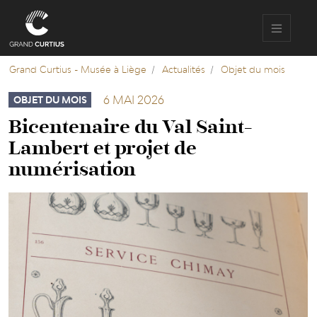
Aller
au
contenu
principal
Grand Curtius - Musée à Liège
Actualités
Objet du mois
6 MAI 2026
OBJET DU MOIS
Bicentenaire du Val Saint-
Lambert et projet de
numérisation