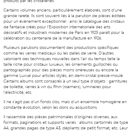
produits par les cristalleries.
Certains volumes anciens, particulièrement élaborés, sont d’une
grande rareté. Ils sont souvent liés à la parution de pièces éditées
pour un événement exceptionnel : ainsi le catalogue des cristaux
de fantaisie créés pour l’Exposition internationale des arts
décoratifs et industriels modernes de Paris en 1925 paraît pour la
célébration du centenaire de la manufacture en 1926.
Plusieurs parutions documentent des productions spécifiques
comme les verres médicaux ou les dalles de verre. D’autres
valorisent des techniques nouvelles dans l’air du temps telle la
taille riche pour cristaux luxueux, les ornements guillochés ou
pantographiés pour des pièces moins onéreuses ou encore la
gamme Luxval pour articles stylés, en demi-cristal pressé-moulé.
Certains albums sont consacrés à un seul type d’objets : garnitures
de toilette, verres à vin du Rhin (roemers), luminaires pour
l’électricité, etc.
Il ne s’agit pas d’un fonds clos, mais d’un ensemble homogène en
constante évolution, selon les dons ou acquisitions.
Il rassemble des pièces patrimoniales d’origines diverses, aux
formats, paginations et supports variés : albums cartonnés de type
A4, grandes pages de type A3, dépliants de petit format, etc. Leur