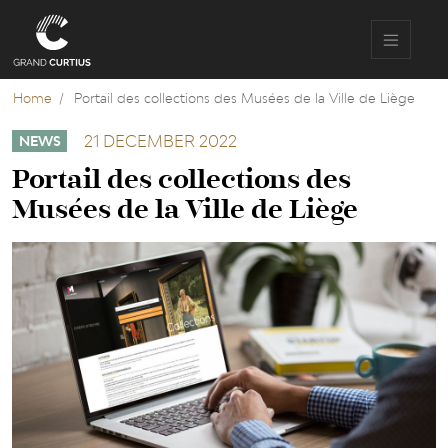
Skip
to
main
content
Home
Portail des collections des Musées de la Ville de Liège
21 DECEMBER 2022
NEWS
Portail des collections des
Musées de la Ville de Liège