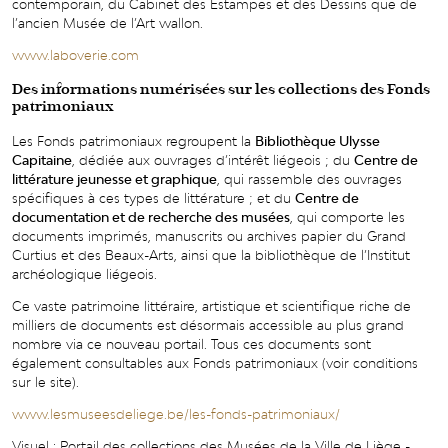
contemporain, du Cabinet des Estampes et des Dessins que de
l’ancien Musée de l’Art wallon.
www.laboverie.com
Des informations numérisées sur les collections des Fonds
patrimoniaux
Les Fonds patrimoniaux regroupent la
Bibliothèque Ulysse
Capitaine
, dédiée aux ouvrages d’intérêt liégeois ; du
Centre de
littérature jeunesse et graphique
, qui rassemble des ouvrages
spécifiques à ces types de littérature ; et du
Centre de
documentation et de recherche des musées
, qui comporte les
documents imprimés, manuscrits ou archives papier du Grand
Curtius et des Beaux-Arts, ainsi que la bibliothèque de l’Institut
archéologique liégeois.
Ce vaste patrimoine littéraire, artistique et scientifique riche de
milliers de documents est désormais accessible au plus grand
nombre via ce nouveau portail. Tous ces documents sont
également consultables aux Fonds patrimoniaux (voir conditions
sur le site).
www.lesmuseesdeliege.be/les-fonds-patrimoniaux/
Visuel : Portail des collections des Musées de la Ville de Liège -