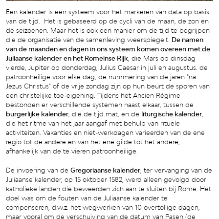
Een kalender is een systeem voor het markeren van data op basis
van de tijd. Het is gebaseerd op de cycli van de maan, de zon en
de seizoenen. Maar het is ook een manier om de tijd te begrijpen
die de organisatie van de samenleving weerspiegelt.
De namen
van de maanden en dagen in ons systeem komen overeen met de
Juliaanse kalender
en het Romeinse Rijk
, die Mars op dinsdag
vierde, Jupiter op donderdag, Julius Caesar in juli en augustus. de
patroonheilige voor elke dag, de nummering van de jaren "na
Jezus Christus" of de vrije zondag zijn op hun beurt de sporen van
een christelijke toe-eigening. Tijdens het Ancien Régime
bestonden er verschillende systemen naast elkaar, tussen de
burgerlijke kalender
, die de tijd mat, en de
liturgische kalender
,
die het ritme van het jaar aangaf met behulp van rituele
activiteiten. Vakanties en niet-werkdagen varieerden van de ene
regio tot de andere en van het ene gilde tot het andere,
afhankelijk van de te vieren patroonheilige.
De invoering van de
Gregoriaanse kalender
, ter vervanging van de
Juliaanse kalender, op 15 oktober 1582, werd alleen gevolgd door
katholieke landen die beweerden zich aan te sluiten bij Rome. Het
doel was om de fouten van de Juliaanse kalender te
compenseren, d.w.z. het wegwerken van 10 overtollige dagen,
maar vooral om de verschuiving van de datum van Pasen (de