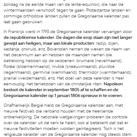
zondag na de eerste maan van de lente-equinox), die naar de
wintermaanden verschoof, tegen te gaan. Protestantse landen en
sommige orthodoxe landen zullen de Gregoriaanse kalender pas
laat gaan gebruiken.
In Frankrijk werd in 1793 de Gregoriaanse kalender vervangen door
de republikeinse kalender
.
De dagen die erop staan zijn niet langer
gewijd aan heiligen, maar aan lokale producten
: radijs, bijen,
kastanje, onkruid, enz. Bovendien nemen de weken de naam van
het decennium aan en hebben de maanden namen die
betrekking hebben op de seizoenen: brumaire (nevelmaand),
floréal (bloemenmaand), nivôse (sneeuwmaand), pluviôse
(regenmaand), germinal (kiemmaand), thermidor (warmtemaand),
prairial (weidemaand), enz. Het doel van deze kalender is heel
eenvoudig: het tenietdoen van de christelijke riten.
Napoleon
besloot de kalender in september 1805 af te schaffen en de
Gregoriaanse kalender op 1 januari 1806 opnieuw in te voeren.
Onafhankelijk België hield de Gregoriaanse kalender aan, met
nieuwe festivals die verband houden met de heersende
ontkerkelijking. De nationale wetgevingen proberen de controle
over de kalender uit de kerk te halen, ook al betekent dat dat er
nieuwe festiviteiten moeten worden geïntegreerd. Toch is het
religieuze karakter van de Gregoriaanse kalender nog steeds sterk