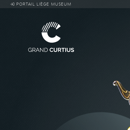
Overslaan
PORTAIL LIÈGE MUSEUM
en
naar
de
inhoud
gaan