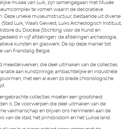
elijke musea van Luik, zijn samengegaan met Musée
useumcomplex te vomen waarin de decoratieve
jn. Deze unieke museumstructuur, bestaande uit diverse
Stad Luik, Waals Gewest, Luiks Archeologisch Instituut,
’Histoire du Diocèse (Stichting voor de Kunst en
pgedeeld in vijf afdelingen: de afdelingen archeologie,
atieve kunsten en glaswerk. De op deze manier tot
 van Franstalig België.
 meesterwerken, die deel uitmaken van de collecties.
 variatie aan kunstzinnige, ambachtelijke en industriële
ningsvormen, met een al even zo brede chronologische
jd.
eengebrachte collecties moeten een grootsheid
onden is. De voorwerpen die deel uitmaken van de
nische vakmanschap en blijven ons herinneren aan de
s van de stad, het prinsbisdom en het Luikse land.
die elk op hun eigen gebied concurreren met de