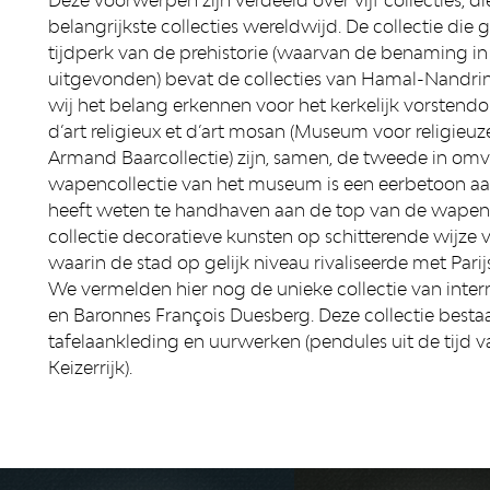
belangrijkste collecties wereldwijd. De collectie die 
tijdperk van de prehistorie (waarvan de benaming i
uitgevonden) bevat de collecties van Hamal-Nandrin
wij het belang erkennen voor het kerkelijk vorstend
d’art religieux et d’art mosan (Museum voor religieuz
Armand Baarcollectie) zijn, samen, de tweede in omv
wapencollectie van het museum is een eerbetoon aan di
heeft weten te handhaven aan de top van de wapenh
collectie decoratieve kunsten op schitterende wijze 
waarin de stad op gelijk niveau rivaliseerde met Parijs
We vermelden hier nog de unieke collectie van inter
en Baronnes François Duesberg. Deze collectie best
tafelaankleding en uurwerken (pendules uit de tijd va
Keizerrijk).