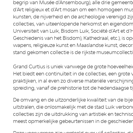
begrip van Musée d’Ansembourg), alle drie gemeent
d’Art religieux et d’Art mosan om een homogeen m
kunsten, de nijverheid en de archeologie verenigd zi
collecties, van uiteenlopende herkomst en eigendom (
Universiteit van Luik, Bisdom Luik, Société d’Art et d
Geschiedenis van het Bisdom), Kathedraal, etc.), is o
wapens, religieuze kunst en Maaslandse kunst, decor
stand gekomen collectie is de rijkste museumcollectie
Grand Curtius is uniek vanwege de grote hoeveelheid
Het biedt een continuïteit in de collecties, een grote
praktijken, in al even zo diverse materiële verschij
spreiding, vanaf de prehistorie tot de hedendaagse ti
De omvang en de uitzonderlijke kwaliteit van de bij
uitstralen, die onlosmakelijk met de stad Luik verb
collecties zijn de uitdrukking van artistiek en tech
meest opmerkelijke gebeurtenissen in de geschiedeni
Deze voorwerpen zijn verdeeld over vijf collecties, 