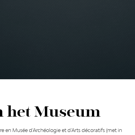
an het Museum
 en Musée d’Archéologie et d’Arts décoratifs (met in