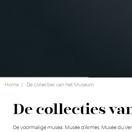
Home
De collecties van het Museum
De collecties v
De voormalige musea: Musée d’Armes, Musée du Verre