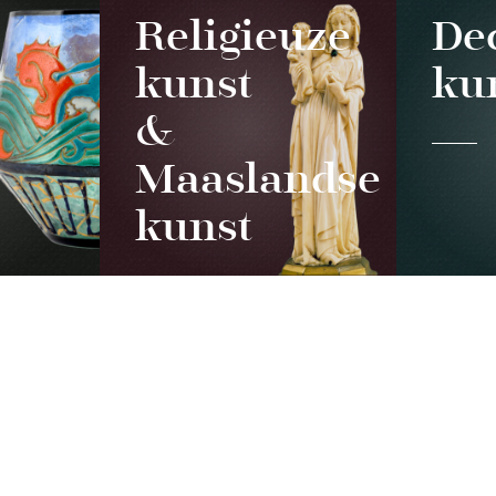
Religieuze
De
kunst
ku
&
Maaslandse
IONS
FAQ & ASPECTS LÉGAUX
kunst
es
FAQ
 Curtius
Cookies
es collections
Vie privée et mentions léga
du département des armes