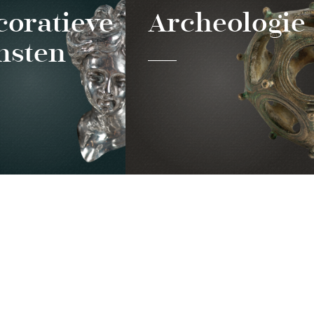
coratieve
Archeologie
nsten
CONTACT
Le Grand Curtius
Féronstrée, 136 - 4000 Liège
les
&
Quai de Maestricht, 13 - 4000 Liège
Tel : +32 (0)4 221 68 17
infograndcurtius@liege.be
BILLETTERIE