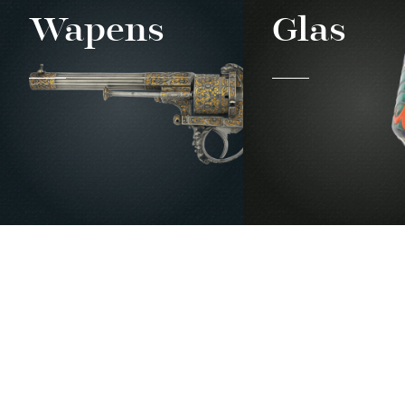
Wapens
Glas
RÉSEAUX SOCIAUX
PUBLICAT
Facebook
LiègeMusé
TripAdvisor
Carnets du
Youtube
Essentiel d
Essentiel 