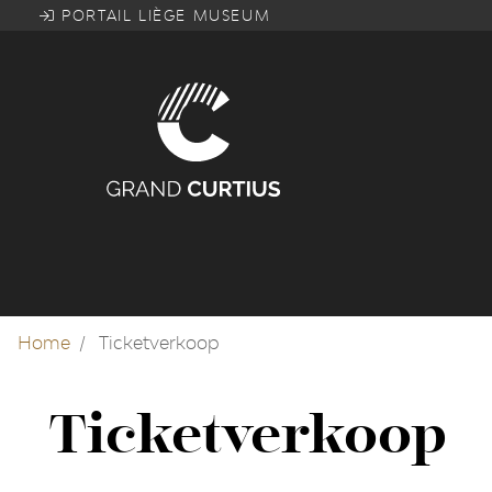
Overslaan
PORTAIL LIÈGE MUSEUM
en
naar
de
inhoud
gaan
Home
Ticketverkoop
Ticketverkoop