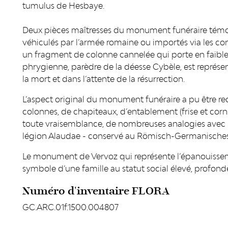
tumulus de Hesbaye.
Deux pièces maîtresses du monument funéraire témoi
véhiculés par l’armée romaine ou importés via les con
un fragment de colonne cannelée qui porte en faible re
phrygienne, parèdre de la déesse Cybèle, est représent
la mort et dans l’attente de la résurrection.
L’aspect original du monument funéraire a pu être 
colonnes, de chapiteaux, d’entablement (frise et corn
toute vraisemblance, de nombreuses analogies avec l
légion Alaudae - conservé au Römisch-Germanisch
Le monument de Vervoz qui représente l’épanouissement
symbole d’une famille au statut social élevé, profo
Numéro d'inventaire FLORA
GC.ARC.01f.1500.004807