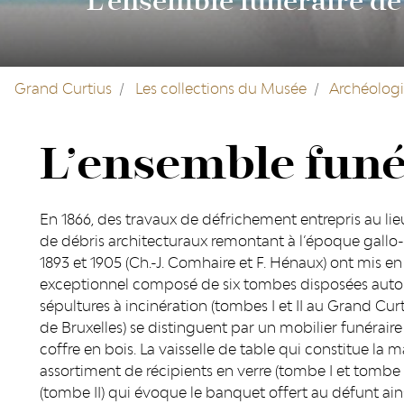
L’ensemble funéraire de
Grand Curtius
Les collections du Musée
Archéolog
L’ensemble funé
En 1866, des travaux de défrichement entrepris au lie
de débris architecturaux remontant à l’époque gall
1893 et 1905 (Ch.-J. Comhaire et F. Hénaux) ont mis 
exceptionnel composé de six tombes disposées autour
sépultures à incinération (tombes I et II au Grand Cur
de Bruxelles) se distinguent par un mobilier funéraire
coffre en bois. La vaisselle de table qui constitue l
assortiment de récipients en verre (tombe I et tombe 
(tombe II) qui évoque le banquet offert au défunt ain