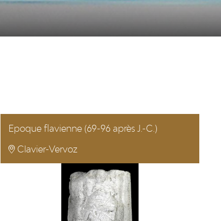
Epoque flavienne (69-96 après J.-C.)
Clavier-Vervoz