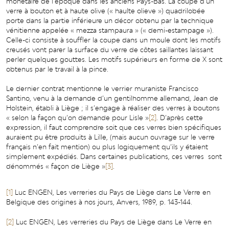
monétaire de l’époque dans les anciens Pays-Bas. La coupe d’un
verre à bouton et à haute olive (« haulte olieve ») quadrilobée
porte dans la partie inférieure un décor obtenu par la technique
vénitienne appelée « mezza stampaura » (« demi-estampage »).
Celle-ci consiste à souffler la coupe dans un moule dont les motifs
creusés vont parer la surface du verre de côtes saillantes laissant
perler quelques gouttes. Les motifs supérieurs en forme de X sont
obtenus par le travail à la pince.
Le dernier contrat mentionne le verrier muraniste Francisco
Santino, venu à la demande d’un gentilhomme allemand, Jean de
Holstein, établi à Liège ; il s’engage à réaliser des verres à boutons
« selon la façon qu’on demande pour Lisle »
[2]
. D’après cette
expression, il faut comprendre soit que ces verres bien spécifiques
auraient pu être produits à Lille, (mais aucun ouvrage sur le verre
français n’en fait mention) ou plus logiquement qu’ils y étaient
simplement expédiés. Dans certaines publications, ces verres sont
dénommés « façon de Liège »
[3]
.
[1]
Luc ENGEN, Les verreries du Pays de Liège dans Le Verre en
Belgique des origines à nos jours, Anvers, 1989, p. 143-144.
[2]
Luc ENGEN, Les verreries du Pays de Liège dans Le Verre en