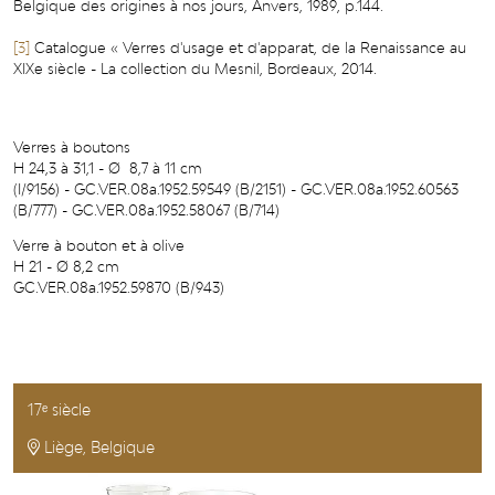
Belgique des origines à nos jours, Anvers, 1989, p.144.
[3]
Catalogue « Verres d'usage et d'apparat, de la Renaissance au
XIXe siècle - La collection du Mesnil, Bordeaux, 2014.
Verres à boutons
H 24,3 à 31,1 - Ø 8,7 à 11 cm
(I/9156) - GC.VER.08a.1952.59549 (B/2151) - GC.VER.08a.1952.60563
(B/777) - GC.VER.08a.1952.58067 (B/714)
Verre à bouton et à olive
H 21 - Ø 8,2 cm
GC.VER.08a.1952.59870 (B/943)
17ᵉ siècle
Liège, Belgique