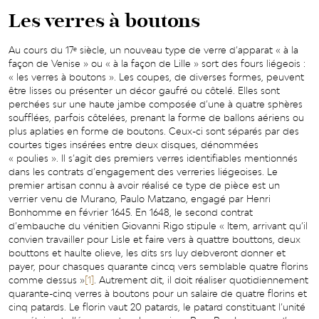
Les verres à boutons
Au cours du 17ᵉ siècle, un nouveau type de verre d’apparat « à la
façon de Venise » ou « à la façon de Lille » sort des fours liégeois :
« les verres à boutons ». Les coupes, de diverses formes, peuvent
être lisses ou présenter un décor gaufré ou côtelé. Elles sont
perchées sur une haute jambe composée d’une à quatre sphères
soufflées, parfois côtelées, prenant la forme de ballons aériens ou
plus aplaties en forme de boutons. Ceux-ci sont séparés par des
courtes tiges insérées entre deux disques, dénommées
« poulies ». Il s’agit des premiers verres identifiables mentionnés
dans les contrats d’engagement des verreries liégeoises. Le
premier artisan connu à avoir réalisé ce type de pièce est un
verrier venu de Murano, Paulo Matzano, engagé par Henri
Bonhomme en février 1645. En 1648, le second contrat
d’embauche du vénitien Giovanni Rigo stipule « Item, arrivant qu’il
convien travailler pour Lisle et faire vers à quattre bouttons, deux
bouttons et haulte olieve, les dits srs luy debveront donner et
payer, pour chasques quarante cincq vers semblable quatre florins
comme dessus »
[1]
. Autrement dit, il doit réaliser quotidiennement
quarante-cinq verres à boutons pour un salaire de quatre florins et
cinq patards. Le florin vaut 20 patards, le patard constituant l’unité