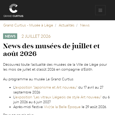
Aller
au
contenu
principal
Grand Curtius - Musée à Liège
Actualités
News
2 JUILLET 2026
NEWS
News des musées de juillet et
août 2026
Découvrez toute l'actualité des musées de la Ville de Liège pour
les mois de juillet et d'août 2026 en compagnie d'Edith.
Au programme au musée Le Grand Curtius
L'
exposition "Japonisme et Art nouveau"
du 17 avril au 27
septembre 2026
L
'exposition "Les vitraux Liégeois de style Art nouveau"
du 6
juin 2026 au 6 juin 2027
Après-midi festive
Viv(r)e la Belle Époque
le 29 août 2026.