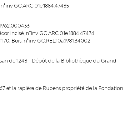
 n°inv GC.ARC.01e.1884.47485
a.1962.000433
écor incisé, n°inv GC.ARC.01e.1884.47474
t 1170, Bois, n°inv GC.REL.10a.1981.34002
Mosan de 1248 - Dépôt de la Bibliothèque du Grand
1867 et la rapière de Rubens propriété de la Fondation