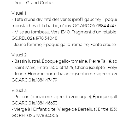
Liège - Grand Curtius
Visuel 1
- Tête d'une divinité des vents (profil gauche), Époque
moustaches et la barbe, n° inv. GC.ARC.01e.1884.4747
- Mise au tombeau, Vers 1340, Fragment d'un retable 
GC.REL.02a.1978.34048
- Jeune femme, Époque gallo-romaine, Fonte creuse, 
Visuel 2
- Bassin lustral, Époque gallo-romaine, Pierre Taillé,
- Saint Marc, Entre 1300 et 1325, Chêne (sculpté , Pol
- Jeune-Homme porte-balance (septième signe du zod
GC.ARC.01e.1884.47479
Visuel 3
- Poisson (douzième signe du zodiaque), Époque gallo
GC.ARC.01e.1884.46633
- Vierge à l’Enfant dite “Vierge de Bersélius”, Entre 1530
GC.REL.02b.1978.34006