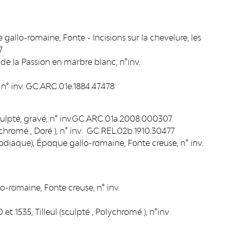
 gallo-romaine, Fonte - Incisions sur la chevelure, les
7
de la Passion en marbre blanc, n°inv.
n° inv. GC.ARC.01e.1884.47478
 sculpté, gravé, n° inv.GC.ARC.01a.2008.000307
ychromé , Doré ), n° inv. GC.REL.02b.1910.30477
iaque), Époque gallo-romaine, Fonte creuse, n° inv.
-romaine, Fonte creuse, n° inv.
 et 1535, Tilleul (sculpté , Polychromé ), n°inv