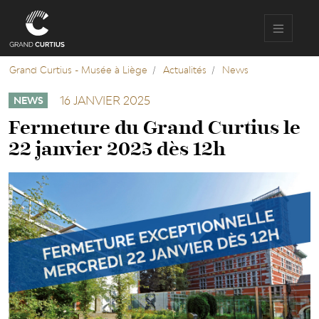
Aller
au
contenu
principal
Grand Curtius - Musée à Liège
Actualités
News
16 JANVIER 2025
NEWS
Fermeture du Grand Curtius le
22 janvier 2025 dès 12h