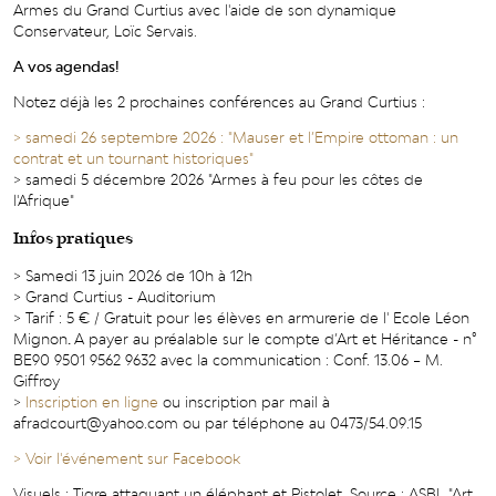
Armes du Grand Curtius avec l'aide de son dynamique
Conservateur, Loïc Servais.
A vos agendas!
Notez déjà les 2 prochaines conférences au Grand Curtius :
> samedi 26 septembre 2026 : "Mauser et l’Empire ottoman : un
contrat et un tournant historiques"
> samedi 5 décembre 2026 "Armes à feu pour les côtes de
l'Afrique"
Infos pratiques
> Samedi 13 juin 2026 de 10h à 12h
> Grand Curtius - Auditorium
> Tarif : 5 € / Gratuit pour les élèves en armurerie de l' Ecole Léon
Mignon
.
A payer au préalable sur le compte d’Art et Héritance - n°
BE90 9501 9562 9632 avec la communication : Conf. 13.06 – M.
Giffroy
>
Inscription en ligne
ou inscription par mail à
afradcourt@yahoo.com ou par téléphone au 0473/54.09.15
> Voir l'événement sur Facebook
Visuels : Tigre attaquant un éléphant et Pistolet. Source : ASBL "Art