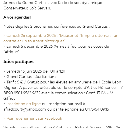
Armes du Grand Curtius avec l'aide de son dynamique
Conservateur, Loïc Servais.
A vos agendas!
Notez déjà les 2 prochaines conférences au Grand Curtius :
> samedi 26 septembre 2026 : "Mauser et l’Empire ottoman : un
contrat et un tournant historiques"
> samedi 5 décembre 2026 "Armes à feu pour les côtes de
l'Afrique"
Infos pratiques
> Samedi 13 juin 2026 de 10h à 12h
> Grand Curtius - Auditorium
> Tarif : 5 € / Gratuit pour les élèves en armurerie de l' Ecole Léon
Mignon
.
A payer au préalable sur le compte d’Art et Héritance - n°
BE90 9501 9562 9632 avec la communication : Conf. 13.06 – M.
Giffroy
>
Inscription en ligne
ou inscription par mail à
afradcourt@yahoo.com ou par téléphone au 0473/54.09.15
> Voir l'événement sur Facebook
Visuels : Tigre attaquant un éléphant et Pistolet. Source : ASBL "Art