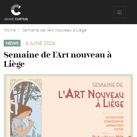
Skip
to
main
content
Home
Semaine de l'Art nouveau à Liège
6 JUNE 2026
NEWS
Semaine de l'Art nouveau à
Liège