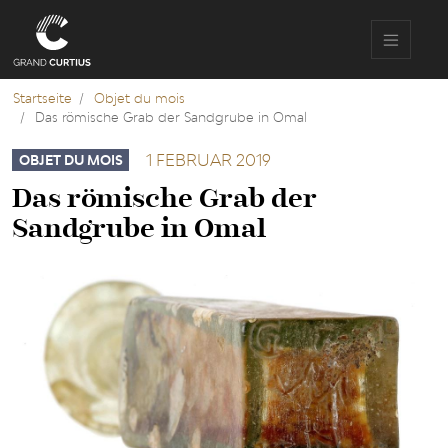
Direkt
zum
Inhalt
Startseite
Objet du mois
Das römische Grab der Sandgrube in Omal
1 FEBRUAR 2019
OBJET DU MOIS
Das römische Grab der
Sandgrube in Omal