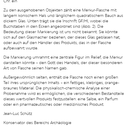
Chr. ein
Zu den ausgehobenen Objekten zählt eine Merkur-Flasche mit
langem konischem Hals und länglichem quadratischem Bauch aus
dickem Glas. Unten trägt sie die Inschrift GF/HI, wobei die
Buchstaben in den Ecken angeordnet sind (Abb. 2). Die
Bedeutung dieser Markierung ist uns nicht bekannt. Sie könnte
sich auf den Glasmacher beziehen, der dieses Glas geblasen hat,
oder auch auf den Händler des Produkts, das in der Flasche
aufbewahrt wurde.
Die Markierung umrahmt eine zentrale Figur im Relief, die Merkur
darstellen könnte – den Gott des Handels, der dieser besonderen
Art von Flasche seinen Namen gab.
Außergewöhnlich selten, enthält die Flasche noch einen großen
Teil ihres ursprünglichen Inhalts – ein fettiges, klebriges, orange-
braunes Material. Die physikalisch-chemische Analyse einer
Probenahme wird es ermöglichen, die verschiedenen Bestandteile
dieses wertvollen Produkts festzustellen: eine Salbe, ein Parfum
oder ein pharmazeutisches oder medizinisches Produkt.
Jean-Luc Schütz
Konservator des Bereichs Archäologie