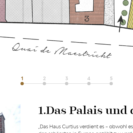
1.
Das Palais und 
„Das Haus Curtius verdient es – obwohl e