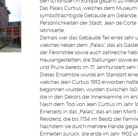
den schönsten in Europa gezählt zu werd
Das Palais Curtius, welches dem Museum 
symbolträchtigste Gebäude am Gelände. S
Persönlichkeiten der Stadt: Jean de Corte
latinisierte.
Damals war das Gebäude Teil eines sehr 
welches neben dem „Palais“, das als Gäst
der Féronstrée sowie auch zahlreiche N
Hausangestellten, die Stallungen sowie e
und Prunk bereits im 17. Jahrhundert seh
Dieses Ensemble wurde am Standort eine
welches Jean Curtius 1592 erworben hatte, 
begonnen wurden, wurden zwischen 1603
die in den Dekors der Innenkamine im er
Nach dem Tod von Jean Curtius im Jahr 16
Einerseits in das „Palais“, das an den Mon
Residenz, die bis 1734 im Besitz der Famili
Nachdem sie durch mehrere Hände gegang
Einheiten zurück: die erste im Jahr 1902 