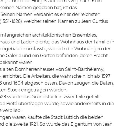
en“, schrieb de Hurges auf dem Weg nach Köln.
seinen Namen gegeben hat, ist das
einen Namen verdankt es einer der reichsten
 (1551-1628), welcher seinen Namen zu Jean Curtius
umfangreichen architektonischen Ensembles,
ehaus und Laden diente, das Wohnhaus der Familie in
ebengebäude umfasste, wo sich die Wohnungen der
ine Galerie und ein Garten befanden, deren Pracht
r bekannt waren.
s alten Domherrenhauses von Saint-Barthélemy,
errichtet. Die Arbeiten, die wahrscheinlich ab 1597
 und 1604 abgeschlossen. Davon zeugen die Daten,
sten Stock eingetragen wurden.
28 wurde das Grundstück in zwei Teile geteilt:
t de Piété übertragen wurde, sowie andererseits in die
e verblieb.
en waren, kaufte die Stadt Lüttich die beiden
und die zweite 1921. So wurde das Eigentum von Jean