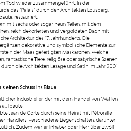
nem Tod wieder zusammengeführt. In der
rde das "Palais“ durch den Architekten Lousberg,
ute, restauriert.
ern mit sechs oder sogar neun Teilen, mit dem
hen, reich dekorierten und vergoldeten Dach mit
che Architektur des 17. Jahrhunderts. Die
 ergänzen dekorative und symbolische Elemente zur
ffstein der Maas gefertigten Maskaronen, welche
 fantastische Tiere, religiöse oder satyrische Szenen
ng durch die Architekten Lesage und Satin im Jahr 2001
.
ls einen Schuss ins Blaue
ütticher Industrieller, der mit dem Handel von Waffen
n aufbaute.
te Jean de Corte durch seine Heirat mit Pétronille
cher Händlers, verschiedene Liegenschaften, darunter
Lüttich. Zudem war er Inhaber oder Herr über zwölf