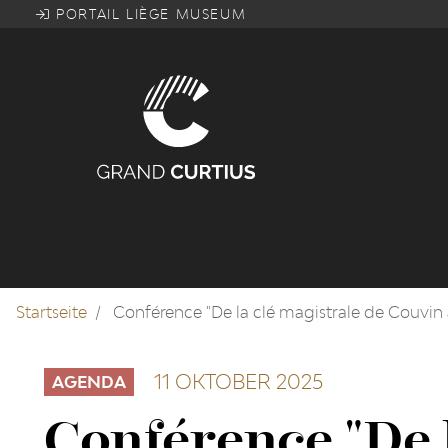
Direkt
PORTAIL LIÈGE MUSEUM
zum
Inhalt
Startseite
Conférence "De la clé magistrale de Couvin à 
11 OKTOBER 2025
AGENDA
Conférence "De l