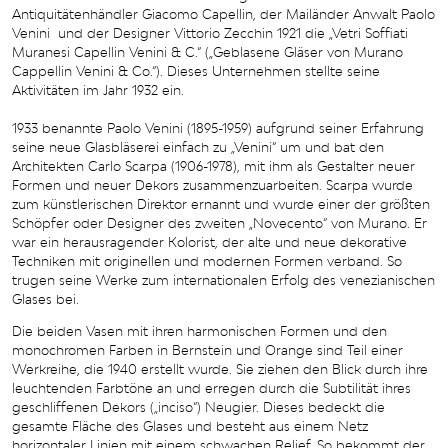
Antiquitätenhändler Giacomo Capellin, der Mailänder Anwalt Paolo
Venini und der Designer Vittorio Zecchin 1921 die „Vetri Soffiati
Muranesi Capellin Venini & C.“ („Geblasene Gläser von Murano
Cappellin Venini & Co.“). Dieses Unternehmen stellte seine
Aktivitäten im Jahr 1932 ein.
1933 benannte Paolo Venini (1895-1959) aufgrund seiner Erfahrung
seine neue Glasbläserei einfach zu „Venini“ um und bat den
Architekten Carlo Scarpa (1906-1978), mit ihm als Gestalter neuer
Formen und neuer Dekors zusammenzuarbeiten. Scarpa wurde
zum künstlerischen Direktor ernannt und wurde einer der größten
Schöpfer oder Designer des zweiten „Novecento“ von Murano. Er
war ein herausragender Kolorist, der alte und neue dekorative
Techniken mit originellen und modernen Formen verband. So
trugen seine Werke zum internationalen Erfolg des venezianischen
Glases bei.
Die beiden Vasen mit ihren harmonischen Formen und den
monochromen Farben in Bernstein und Orange sind Teil einer
Werkreihe, die 1940 erstellt wurde. Sie ziehen den Blick durch ihre
leuchtenden Farbtöne an und erregen durch die Subtilität ihres
geschliffenen Dekors („inciso“) Neugier. Dieses bedeckt die
gesamte Fläche des Glases und besteht aus einem Netz
horizontaler Linien mit einem schwachen Relief. So bekommt der