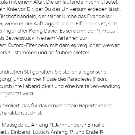
kula mit einem Altar. Die umlaufende Inschrift lautet:
in Knie vor Dir, der Du das Universum erbeben lässt".
ischof handeln, der seiner Kirche das Evangeliar
r, wenn er der Auftraggeber des Elfenbeins ist, sich
r Figur eher König David. Es sei denn, der Nimbus
als Beweisstück in einem Verfahren zur
 dem Oxford-Elfenbein, mit dem es verglichen werden
otgers zu stammen und an frühere Metzer
ischen Stil gehalten. Sie stellen allegorische
ng) und der vier Flüsse des Paradieses (Fison,
h durch ihre Lebendigkeit und eine breite Verwendung
ingesetzt wird.
ziseliert, das für das ornamentale Repertoire der
arakteristisch ist.
 Maasgebiet, Anfang 11. Jahrhundert / Emaille:
ert / Einband: Lüttich, Anfang 17. und Ende 19.