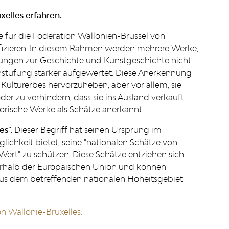
elles erfahren.
ie für die Föderation Wallonien-Brüssel von
ifizieren. In diesem Rahmen werden mehrere Werke,
ndungen zur Geschichte und Kunstgeschichte nicht
stufung stärker aufgewertet. Diese Anerkennung
Kulturerbes hervorzuheben, aber vor allem, sie
der zu verhindern, dass sie ins Ausland verkauft
rische Werke als Schätze anerkannt.
es".
Dieser Begriff hat seinen Ursprung im
ichkeit bietet, seine "nationalen Schätze von
ert" zu schützen. Diese Schätze entziehen sich
erhalb der Europäischen Union und können
us dem betreffenden nationalen Hoheitsgebiet
n Wallonie-Bruxelles.
IONS
FAQ & ASPECTS LÉGAUX