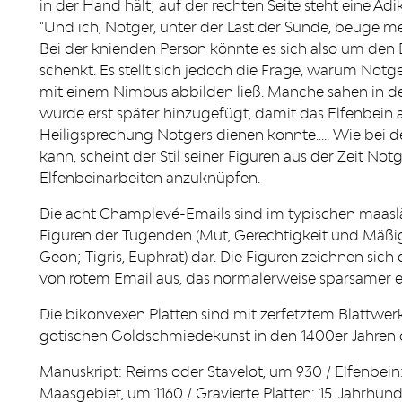
in der Hand hält; auf der rechten Seite steht eine Ädi
"Und ich, Notger, unter der Last der Sünde, beuge me
Bei der knienden Person könnte es sich also um den B
schenkt. Es stellt sich jedoch die Frage, warum Notge
mit einem Nimbus abbilden ließ. Manche sahen in de
wurde erst später hinzugefügt, damit das Elfenbein 
Heiligsprechung Notgers dienen konnte..... Wie bei
kann, scheint der Stil seiner Figuren aus der Zeit N
Elfenbeinarbeiten anzuknüpfen.
Die acht Champlevé-Emails sind im typischen maasländ
Figuren der Tugenden (Mut, Gerechtigkeit und Mäßigu
Geon; Tigris, Euphrat) dar. Die Figuren zeichnen sic
von rotem Email aus, das normalerweise sparsamer e
Die bikonvexen Platten sind mit zerfetztem Blattwerk 
gotischen Goldschmiedekunst in den 1400er Jahren ch
Manuskript: Reims oder Stavelot, um 930 / Elfenbein:
Maasgebiet, um 1160 / Gravierte Platten: 15. Jahrhund