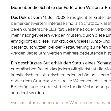
Mehr über die Schätze der Fédération Wallonie-Brux
Das Dekret vom 11. Juli 2002
ermöglicht es, Güter, d
bemerkenswertem Interesse sind, als Schatz zu klass
deren künstlerische Qualität, Seltenheit oder Verbi
mehr nachgewiesen werden müssen, durch diese Ein
ermöglicht es, diese Prunkstücke unseres Kunst- und 
besser zu schützen, bei der Restaurierung zu helfen o
werden. Jedes Jahr werden mehrere bedeutende histo
Ein geschütztes Gut erhält den Status eines "Schatz
europäischen Recht, das jedem Mitgliedstaat die Mögl
künstlerischem, historischem oder archäologischem W
daher dem Grundsatz des freien Warenverkehrs inn
Beschränkungen oder Verbote für die Verbringung a
auferlegt werden.
Weitere Informationen auf der Website der Fédératio
RÉSEAUX SOCIAUX
PUBLICAT