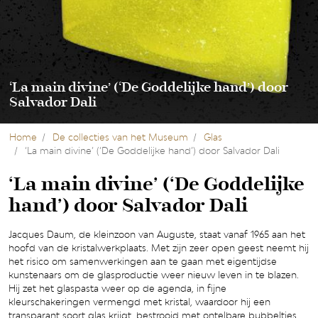
‘La main divine’ (‘De Goddelijke hand’) door
Salvador Dali
Home
De collecties van het Museum
Glas
‘La main divine’ (‘De Goddelijke hand’) door Salvador Dali
‘La main divine’ (‘De Goddelijke
hand’) door Salvador Dali
Jacques Daum, de kleinzoon van Auguste, staat vanaf 1965 aan het
hoofd van de kristalwerkplaats. Met zijn zeer open geest neemt hij
het risico om samenwerkingen aan te gaan met eigentijdse
kunstenaars om de glasproductie weer nieuw leven in te blazen.
Hij zet het glaspasta weer op de agenda, in fijne
kleurschakeringen vermengd met kristal, waardoor hij een
transparant soort glas krijgt, bestrooid met ontelbare bubbeltjes.