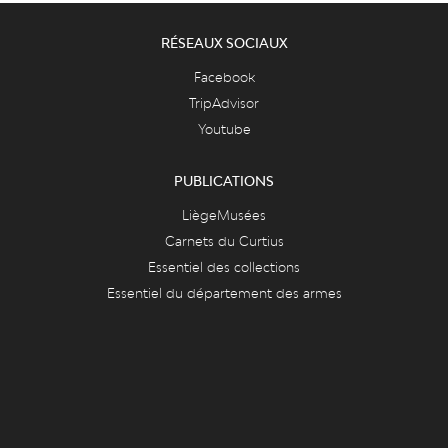
RÉSEAUX SOCIAUX
Facebook
TripAdvisor
Youtube
PUBLICATIONS
LiègeMusées
Carnets du Curtius
Essentiel des collections
Essentiel du département des armes
FAQ & ASPECTS LÉGAUX
FAQ
Cookies
Vie privée et mentions légales