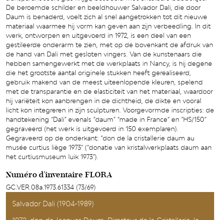
De beroemde schilder en beeldhouwer Salvador Dali, die door
Daum is benaderd, voelt zich al snel aangetrokken tot dit nieuwe
materiaal waarmee hij vorm kan geven aan zijn verbeedling. In dit
werk, ontworpen en uitgevoerd in 1972, is een deel van een
gestileerde onderarm te zien, met op de bovenkant de afdruk van
de hand van Dali met gesloten vingers. Van de kunstenaars die
hebben samengewerkt met de werkplaats in Nancy, is hij degene
die het grootste aantal originele stukken heeft gerealiseerd,
gebruik makend van de meest uiteenlopende kleuren, spelend
met de transparantie en de elasticiteit van het materiaal, waardoor
hij variëteit kon aanbrengen in de dichtheid, de dikte en vooral
licht kon integreren in zijn sculpturen. Voorgevormde inscripties: de
handtekening “Dali” evenals “daum” “made in France” en “HS/150”
gegraveerd (het werk is uitgevoerd in 150 exemplaren).
Gegraveerd op de onderkant: “don de la cristallerie daum au
musée curtius liège 1973” (“donatie van kristalwerkplaats daum aan
het curtiusmuseum luik 1973”).
Numéro d'inventaire FLORA
GC.VER.08a.1973.61334 (73/69)
Salvador Dali (1904-1989)