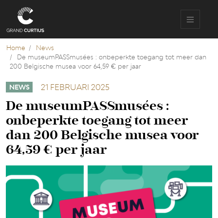
Overslaan
en
naar
de
inhoud
Home
News
gaan
De museumPASSmusées : onbeperkte toegang tot meer dan
200 Belgische musea voor 64,59 € per jaar
21 FEBRUARI 2025
NEWS
De museumPASSmusées :
onbeperkte toegang tot meer
dan 200 Belgische musea voor
64,59 € per jaar