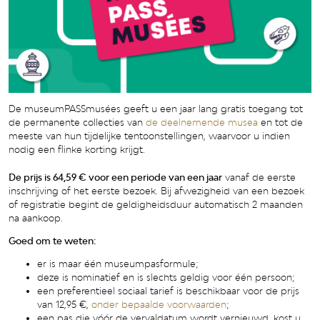
De museumPASSmusées geeft u een jaar lang gratis toegang tot
de permanente collecties van
de deelnemende musea
en tot de
meeste van hun tijdelijke tentoonstellingen, waarvoor u indien
nodig een flinke korting krijgt.
De prijs is 64,59 € voor een periode van een jaar
vanaf de eerste
inschrijving of het eerste bezoek. Bij afwezigheid van een bezoek
of registratie begint de geldigheidsduur automatisch 2 maanden
na aankoop.
Goed om te weten:
er is maar één museumpasformule;
deze is nominatief en is slechts geldig voor één persoon;
een preferentieel sociaal tarief is beschikbaar voor de prijs
van 12,95 €,
onder bepaalde voorwaarden
;
een pas die vóór de vervaldatum wordt vernieuwd, kost u