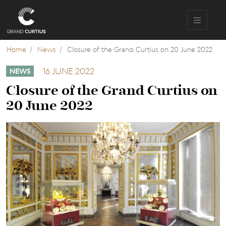
Skip
to
main
content
Home
News
Closure of the Grand Curtius on 20 June 2022
16 JUNE 2022
NEWS
Closure of the Grand Curtius on
20 June 2022