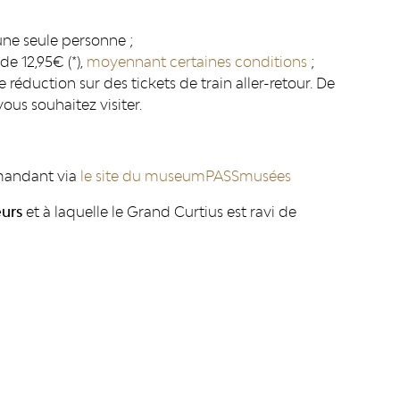
;
 une seule personne ;
de 12,95€ (*),
moyennant certaines conditions
;
éduction sur des tickets de train aller-retour. De
vous souhaitez visiter.
mandant via
le site du museumPASSmusées
eurs
et
à laquelle le Grand Curtius est ravi de