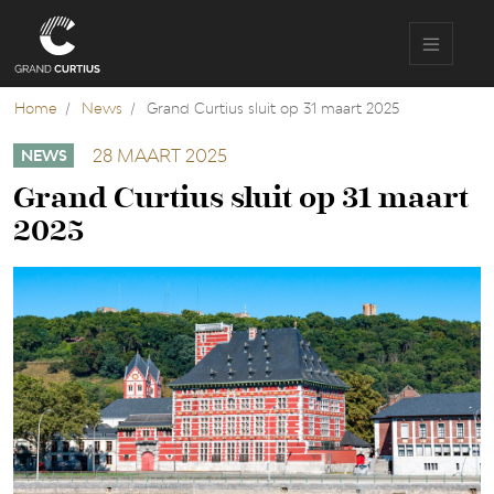
Overslaan
en
naar
de
inhoud
Home
News
Grand Curtius sluit op 31 maart 2025
gaan
28 MAART 2025
NEWS
Grand Curtius sluit op 31 maart
2025