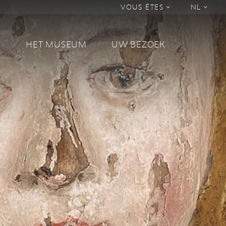
VOUS ÊTES
NL
M
HET MUSEUM
UW BEZOEK