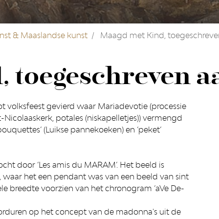
unst & Maaslandse kunst
Maagd met Kind, toegeschreve
, toegeschreven a
ot volksfeest gevierd waar Mariadevotie (processie
Nicolaaskerk, potales (niskapelletjes)) vermengd
ouquettes’ (Luikse pannekoeken) en ‘peket’
cht door ‘Les amis du MARAM’. Het beeld is
, waar het een pendant was van een beeld van sint
le breedte voorzien van het chronogram ‘aVe De-
orduren op het concept van de madonna's uit de