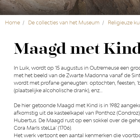
Home
De collecties van het Museum
Religieuze k
Maagd met Kind
In Luik, wordt op 15 augustus in Outremeuse een gro
met het beeld van de Zwarte Madonna vanaf de Sint-
wordt met profane geneugten: optochten, feesten, ‘b
(plaatselijke alcoholische drank), enz...
De hier getoonde Maagd met Kind is in 1982 aangeko
afkomstig uit de kasteelkapel van Ponthoz (Condroz)
Hubertus. De Maagd rust op een sokkel over de gehe
Cora MarIs steLLa’ (1706).
Het werk vertoont een aantal kenmerken die voortb