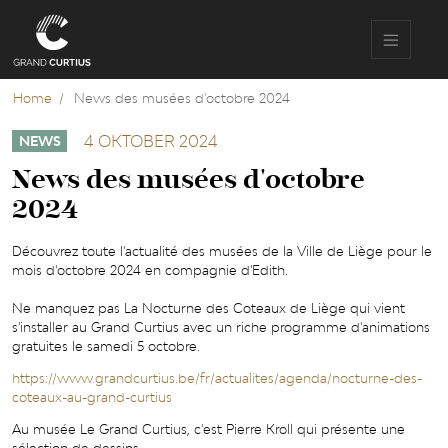
Overslaan
en
naar
de
inhoud
Home
News des musées d'octobre 2024
gaan
4 OKTOBER 2024
NEWS
News des musées d'octobre
2024
Découvrez toute l'actualité des musées de la Ville de Liège pour le
mois d'octobre 2024 en compagnie d'Edith.
Ne manquez pas La Nocturne des Coteaux de Liège qui vient
s'installer au Grand Curtius avec un riche programme d'animations
gratuites le samedi 5 octobre.
https://www.grandcurtius.be/fr/actualites/agenda/nocturne-des-
coteaux-au-grand-curtius
Au musée Le Grand Curtius, c'est Pierre Kroll qui présente une