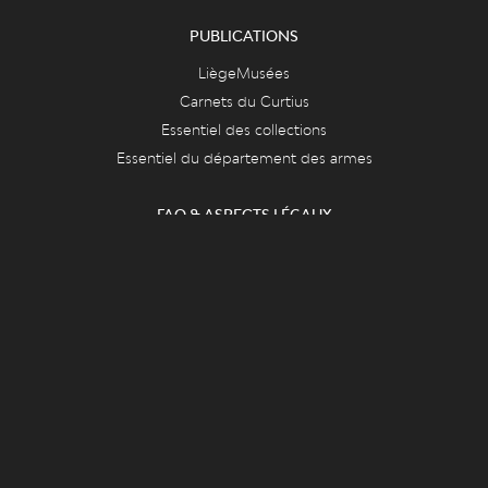
PUBLICATIONS
LiègeMusées
Carnets du Curtius
Essentiel des collections
Essentiel du département des armes
FAQ & ASPECTS LÉGAUX
FAQ
Cookies
Vie privée et mentions légales
CONTACT
Le Grand Curtius
Féronstrée, 136 - 4000 Liège
&
Quai de Maestricht, 13 - 4000 Liège