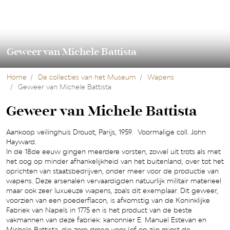
Geweer van Michele Battista
Home
De collecties van het Museum
Wapens
Geweer van Michele Battista
Geweer van Michele Battista
Aankoop veilinghuis Drouot, Parijs, 1959. Voormalige coll. John
Hayward.
In de 18de eeuw gingen meerdere vorsten, zowel uit trots als met
het oog op minder afhankelijkheid van het buitenland, over tot het
oprichten van staatsbedrijven, onder meer voor de productie van
wapens. Deze arsenalen vervaardigden natuurlijk militair materieel
maar ook zeer luxueuze wapens, zoals dit exemplaar. Dit geweer,
voorzien van een poederflacon, is afkomstig van de Koninklijke
Fabriek van Napels in 1775 en is het product van de beste
vakmannen van deze fabriek: kanonnier E. Manuel Estevan en
Michele Battista, die zorg droeg voor (of op zijn minst de