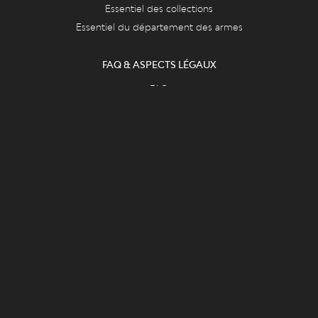
Essentiel des collections
Essentiel du département des armes
FAQ & ASPECTS LÉGAUX
FAQ
Cookies
Vie privée et mentions légales
CONTACT
Le Grand Curtius
Féronstrée, 136 - 4000 Liège
&
Quai de Maestricht, 13 - 4000 Liège
Tel : +32 (0)4 221 68 17
infograndcurtius@liege.be
BILLETTERIE