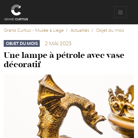
Aller
au
contenu
principal
Grand Curtius - Musée à Liège
Actualités
Objet du mois
2 MAI 2023
OBJET DU MOIS
Une lampe à pétrole avec vase
décoratif