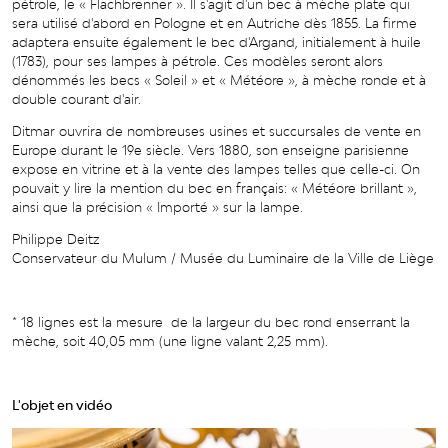
pétrole, le
«
Flachbrenner
»
. Il s'agit d'un bec à mèche plate qui
sera utilisé d'abord en Pologne et en Autriche dès 1855. La firme
adaptera ensuite
également
le bec d'Argand,
initialement
à huile
(1783), pour ses lampes à pétrole.
Ces modèles seront alors
dénommés les becs
« Soleil » et « Météore », à mèche ronde et à
double courant d'air.
Ditmar ouvrira de nombreuses usines et succursales de vente en
Europe durant le 19e siècle. Vers 1880, son enseigne parisienne
expose
en vitrine et à la vente des lampes telles que celle-ci. On
pouvait y lire la mention du bec en français:
«
Météore brillant
»
,
ainsi que la précision
« Im
porté
»
sur la lampe.
Philippe Deitz
Conservateur du Mulum / Musée du Luminaire de la Ville de Liège
* 18 lignes est la mesure de la largeur du bec rond enserrant la
mèche, soit 40,05 mm (une ligne valant 2,25 mm)
.
L'objet en vidéo