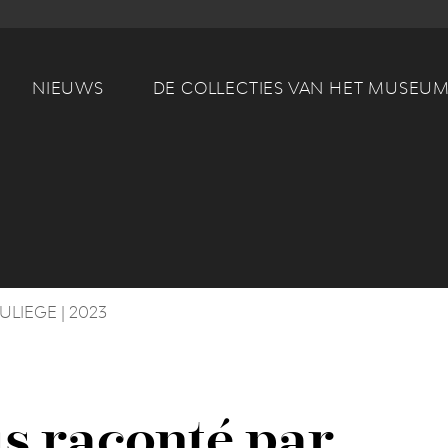
Main navigation
NIEUWS
DE COLLECTIES VAN HET MUSEU
'ULIEGE | 2023
s raconté par