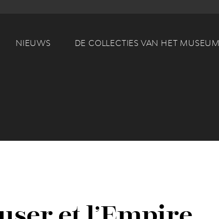
Main navigation
NIEUWS
DE COLLECTIES VAN HET MUSEU
ser et l’Empire