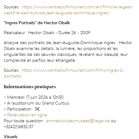
Sources :
https://www.centredufilmsurlart.com/en/films/le-regard-
captif-le-bain-turc-de-jean-auguste-dominique-ingres/
"Ingres Portraits" de Hector Obalk
Réalisateur : Hector Obalk - Durée 26' - 2009
Analyse des portraits de Jean-Auguste-Dominique Ingres : Hector
Obalk examine les détails, la lumière, les proportions et les
singularités de ces œuvres classiques, révélant leur beauté, leur
complexité et parfois leur étrangeté.
Sources :
https://www.centredufilmsurlart.com/films/ingres-2-
portraits/
Informations pratiques
> Mercredi 17 juin 2026 à 12h30
> A l'auditorium du Grand Curtius
> Participation : 3€
>
Réservation en ligne
Pour toute question :
animationsdesmusees@liege.be
ou
+3242216832-37
Visuels