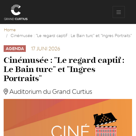
Overslaan
en
naar
de
inhoud
Home
gaan
Cinémusée : "Le regard captif : Le Bain turc" et "Ingres Portraits"
17 JUNI 2026
AGENDA
Cinémusée : "Le regard captif :
Le Bain turc" et "Ingres
Portraits"
Auditorium du Grand Curtius