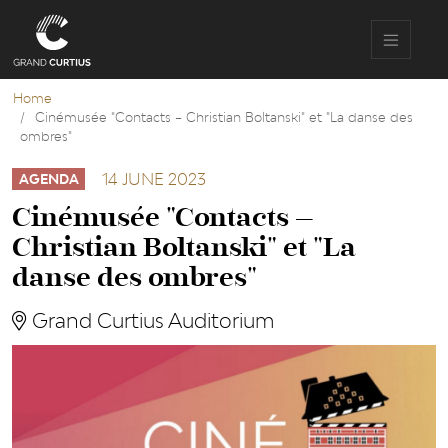
Skip
to
main
content
Home
Cinémusée "Contacts – Christian Boltanski" et "La danse des
ombres"
14 JUNE 2023
AGENDA
Cinémusée "Contacts –
Christian Boltanski" et "La
danse des ombres"
Grand Curtius Auditorium