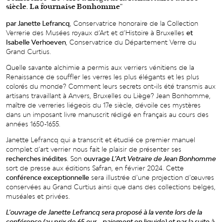
siècle. La fournaise Bonhomme"
par Janette Lefrancq
, Conservatrice honoraire de la Collection
Verrerie des Musées royaux d’Art et d’Histoire à Bruxelles
et
Isabelle Verhoeven
, Conservatrice du Département Verre du
Grand Curtius.
Quelle savante alchimie a permis aux verriers vénitiens de la
Renaissance de souffler les verres les plus élégants et les plus
colorés du monde? Comment leurs secrets ont-ils été transmis aux
artisans travaillant à Anvers, Bruxelles ou Liège? Jean Bonhomme,
maître de verreries liégeois du 17e siècle, dévoile ces mystères
dans un imposant livre manuscrit rédigé en français au cours des
années 1650-1655.
Janette Lefrancq qui a transcrit et étudié ce premier manuel
complet d’art verrier nous fait le plaisir de présenter ses
recherches inédites
. Son
ouvrage
L
’Art
Vetraire
de Jean Bonhomme
sort de presse aux éditions Safran, en février 2024. Cette
conférence exceptionnelle
sera illustrée d’une projection d’œuvres
conservées au Grand Curtius ainsi que dans des collections belges,
muséales et privées.
L'ouvrage de Janette Lefrancq sera proposé à la vente lors de la
conférence (au prix de 65 eur - paiement en liquide) et par la suite à