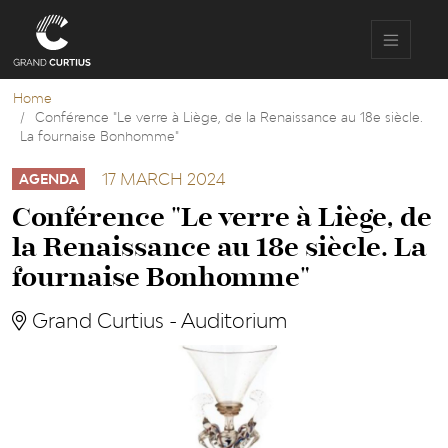
Skip
to
main
content
Home
Conférence "Le verre à Liège, de la Renaissance au 18e siècle.
La fournaise Bonhomme"
17 MARCH 2024
AGENDA
Conférence "Le verre à Liège, de
la Renaissance au 18e siècle. La
fournaise Bonhomme"
Grand Curtius - Auditorium