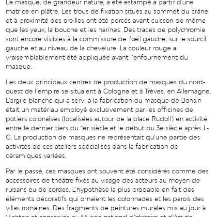
Le masque, de grandeur nature, a été estampé à partir d'une
matrice en plâtre. Les trous de fixation situés au sommet du crâne
et à proximité des oreilles ont été percés avant cuisson de même
que les yeux, la bouche et les narines. Des traces de polychromie
sont encore visibles à la commissure de l’œil gauche, sur le sourcil
gauche et au niveau de la chevelure. La couleur rouge a
vraisemblablement été appliquée avant l’enfournement du
masque.
Les deux principaux centres de production de masques du nord-
ouest de l’empire se situaient à Cologne et à Trèves, en Allemagne.
L’argile blanche qui a servi à la fabrication du masque de Bonsin
était un matériau employé exclusivement par les officines de
potiers colonaises (localisées autour de la place Rudolf) en activité
entre le dernier tiers du 1er siècle et le début du 3e siècle après J.-
C. La production de masques ne représentait qu’une partie des
activités de ces ateliers spécialisés dans la fabrication de
céramiques variées.
Par le passé, ces masques ont souvent été considérés comme des
accessoires de théâtre fixés au visage des acteurs au moyen de
rubans ou de cordes. L’hypothèse la plus probable en fait des
éléments décoratifs qui ornaient les colonnades et les parois des
villas romaines. Des fragments de peintures murales mis au jour à