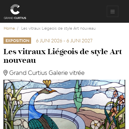
Overslaan
en
naar
de
inhoud
Home
Les vitraux Liégeois de style Art nouveau
gaan
6 JUNI 2026
-
6 JUNI 2027
EXPOSITION
Les vitraux Liégeois de style Art
nouveau
Grand Curtius Galerie vitrée