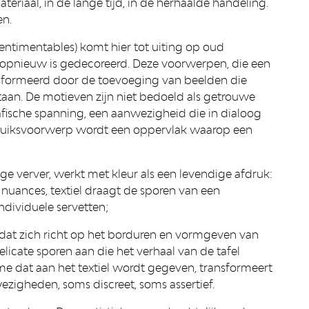
materiaal, in de lange tijd, in de herhaalde handeling.
en.
Sentimentables) komt hier tot uiting op oud
 opnieuw is gedecoreerd. Deze voorwerpen, die een
ansformeerd door de toevoeging van beelden die
taan. De motieven zijn niet bedoeld als getrouwe
afische spanning, een aanwezigheid die in dialoog
ebruiksvoorwerp wordt een oppervlak waarop een
ige verver, werkt met kleur als een levendige afdruk:
uances, textiel draagt de sporen van een
individuele servetten;
k dat zich richt op het borduren en vormgeven van
licate sporen aan die het verhaal van de tafel
e dat aan het textiel wordt gegeven, transformeert
zigheden, soms discreet, soms assertief.