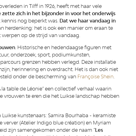
erleden in Tilff in 1926, heeft met haar vele
e
zette zich in het bijzonder in voor het onderwijs
t kennis nog beperkt was.
Dat we haar vandaag in
 van herdenking: het is ook een manier om eraan te
t werpen op de strijd van vandaag.
rouwen
. Historische en hedendaagse figuren met
atuur, onderzoek, sport, podiumkunsten,
parcours grenzen hebben verlegd. Deze installatie
ijn, herinnering en overdracht. Het is dan ook niet
gesteld onder de bescherming van
Françoise Shein
.
 la table de Léonie” een collectief verhaal waarin
 vrouwen te eren die het Luikse landschap hebben
n Luikse kunstenaars: Samira Bourhaba - keramiste
e verver (Atelier Indigo blue création) en Myriam
nheid zijn samengekomen onder de naam “
Les