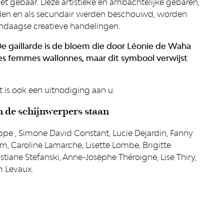
t gebaar. Deze artistieke en ambachtelijke gebaren,
uden en als secundair werden beschouwd, worden
dendaagse creatieve handelingen.
e gaillarde is de bloem die door Léonie de Waha
s femmes wallonnes, maar dit symbool verwijst
t is ook een uitnodiging aan u.
n de schijnwerpers staan
ppe , Simone David Constant, Lucie Dejardin, Fanny
m, Caroline Lamarche, Lisette Lombe, Brigitte
stiane Stefanski, Anne-Josèphe Théroigne, Lise Thiry,
am Levaux.