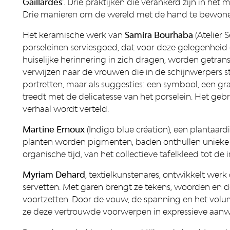
Gaillardes
”. Drie praktijken die verankerd zijn in het 
Drie manieren om de wereld met de hand te bewon
Het keramische werk van
Samira Bourhaba
(Atelier 
porseleinen serviesgoed, dat voor deze gelegenheid
huiselijke herinnering in zich dragen, worden getr
verwijzen naar de vrouwen die in de schijnwerpers s
portretten, maar als suggesties: een symbool, een gr
treedt met de delicatesse van het porselein. Het g
verhaal wordt verteld.
Martine Ernoux
(Indigo blue création), een plantaard
planten worden pigmenten, baden onthullen unieke n
organische tijd, van het collectieve tafelkleed tot de 
Myriam Dehard
, textielkunstenares, ontwikkelt wer
servetten. Met garen brengt ze tekens, woorden en de
voortzetten. Door de vouw, de spanning en het volum
ze deze vertrouwde voorwerpen in expressieve aanwe