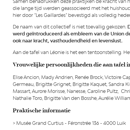
Samen benadrukken deze praktijken de kracht van he
die lange tijd werden geassocieerd met het huisho
hier door “Les Gaillardes” bevestigd als volledig he
De naam van dit collectief is niet toevallig gekozen.
D
werd geïntroduceerd als embleem van de Union de
ook naar kracht, vasthoudendheid en levenslust.
Aan de tafel van Léonie is het een tentoonstelling. He
Vrouwelijke persoonlijkheden die aan tafel i
Elise Ancion, Mady Andrien, Renée Brock, Victoire Ca
Germeau, Brigitte Grignet, Brigitte Kaquet, Sandra Ki
Massart, Aurore Morisse, Nanesse, Caroline Pultz, Chri
Nathalie Toro, Brigitte Van den Bosshe, Aurélie Willi
Praktische informatie
> Musée Grand Curtius - Féronstrée 136 - 4000 Luik