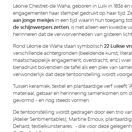
Léonie Chestret-de Waha, geboren in Luik in 1836 en ov
engagementen haar stempel gedrukt op haar tijd. Z
aan jonge meisjes
in een tijd waarin hun toegang to
de schijnwerpers zetten
, is niet alleen een kwestie
herinneren dat de verworvenheden van gisteren lich
Rond Léonie de Waha staan symbolisch
22 Luikse v
verschillende achtergronden (beeldende kunst, liter
maatschappelijk engagement, overdracht, enz.) wier 
benadrukt bovendien de tafel als een plek van samenz
verwonderlijk dat deze tentoonstelling wordt voor
Tussen keramiek, textiel en plantaardige verf weeft “À
materiaal, gebaar en herinnering samenkomen om de
gevormd - en nog steeds vormen.
De tentoonstelling wordt gedragen door een trio va
(Atelier Sentimentables); Martine Ernoux, plantaardig
Dehard, textielkunstenares. - die voor deze gelege